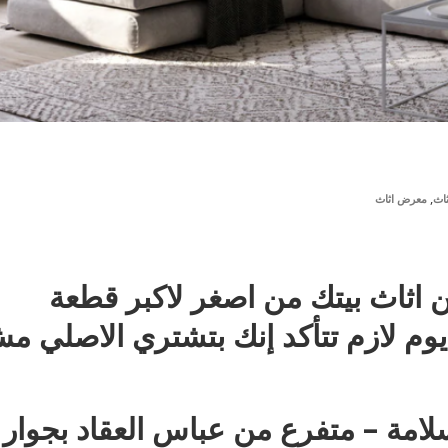
,
اث
معرض اثاث
ن اثاث بيتك من اصغر لاكبر قطعة
م لازم تتأكد إنك بتشتري الاصلي م
: 35 ش عزت سلامة – متفرع من عباس العقاد بجوار