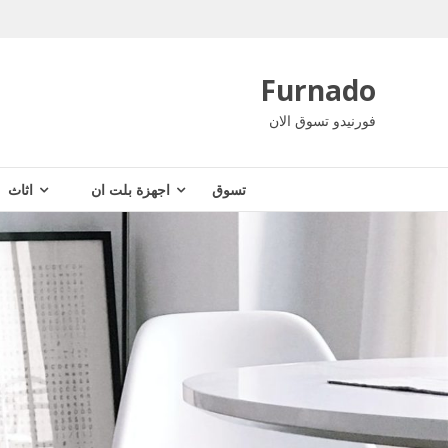
Ski
t
conten
Furnado
فورنيدو تسوق الان
تسوق
اجهزة بلت ان
اثاث