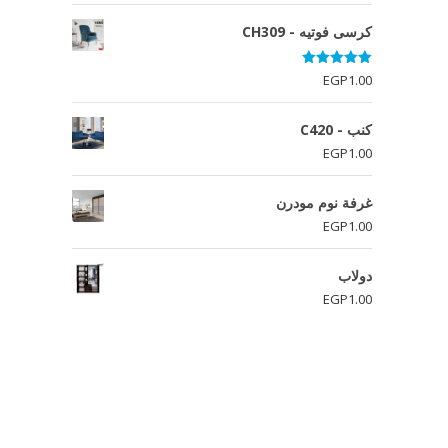
كرسى فوتيه - CH309
تم التقييم
EGP
1.00
5.00
من 5
كنب - C420
EGP
1.00
غرفة نوم مودرن
EGP
1.00
دولاب
EGP
1.00