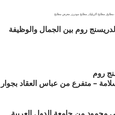
,
,
,
مطابخ
مطابخ اكريليك
مطابخ مودرن
معرض مطابخ
دريسنج روم بين الجمال والوظيفة
نج روم
: 35 ش عزت سلامة – متفرع من عباس العقاد بجوار
 محمود من جامعة الدول العربية