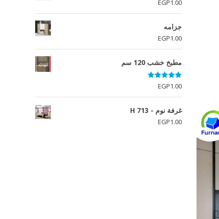
EGP
1.00
جزامه
EGP
1.00
مطبخ خشب 120 سم
تم التقييم
EGP
1.00
5.00
من 5
غرفة نوم - H 713
EGP
1.00