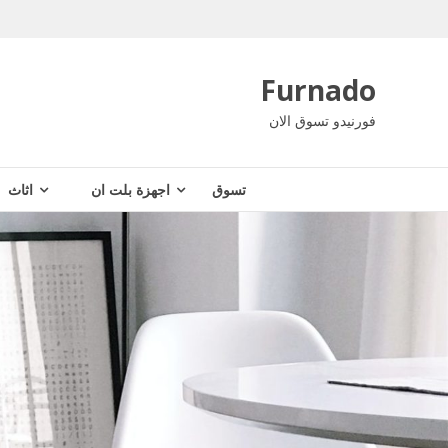
Ski
t
conten
Furnado
فورنيدو تسوق الان
تسوق
اجهزة بلت ان
اثاث