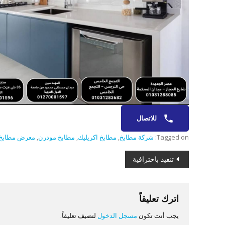
للاتصال
Tagged on:
شركة مطابخ
,
مطابخ اكريليك
,
مطابخ مودرن
,
معرض مطابخ
تصفّح
تنفيذ باحترافية
المقالات
اترك تعليقاً
يجب أنت تكون
مسجل الدخول
لتضيف تعليقاً.