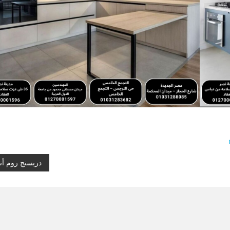
دريسنج روم أن