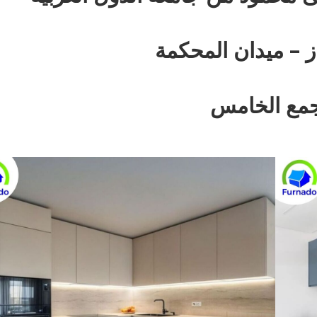
ز – ميدان المحكمة
جمع الخامس