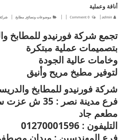
أناقة وعملية
,
admin
0 Comment
موضوعات ونصائح
مطابخ
شركة 
تجمع شركة فورنيدو للمطابخ وال
بتصميمات عملية مبتكرة
وخامات عالية الجودة
لتوفير مطبخ مريح وأنيق
شركة فورنيدو للمطابخ والدريس
فرع مدينة نصر 
مطعم جاد
التليفون : 01270001596
فرع المهندسين : ميدان مصطفى