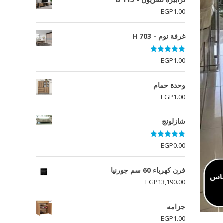
EGP
1.00
غرفة نوم - H 703
تم التقييم
EGP
1.00
5.00
من 5
وحدة حمام
EGP
1.00
شازلونج
تم التقييم
EGP
0.00
5.00
من 5
فرن كھرباء 60 سم جورنيا
EGP
13,190.00
جزامه
EGP
1.00