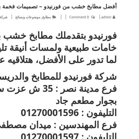
أفضل مطابخ خشب من فورنيدو – تصميمات فخمة بأ
,
admin
0 Comment
مطابخ
موضوعات ونصائح
شركة 
فورنيدو بتقدملك مطابخ خشب بت
خامات طبيعية ولمسات أنيقة تل
لما تدور على الأفضل، هتلاقيه ع
شركة فورنيدو للمطابخ والدريس
فرع مدينة نصر : 35 ش عزت سلامة – متفرع من عباس العقاد
بجوار مطعم جاد
التليفون : 01270001596
فرع المهندسين : ميدان مصطفى
التليفون : 01270001597