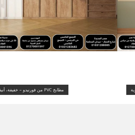
ية
مطابخ PVC من فورنيدو – خفيفة، أنيقة،