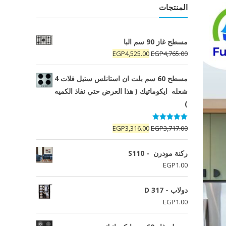
المنتجات
مسطح غاز 90 سم البا
السعر
السعر
EGP
4,525.00
EGP
4,765.00
الأصلي
الحالي
هو:
هو:
مسطح 60 سم بلت ان استانلس ستيل فلات 4
EGP4,525.00.
EGP4,765.00.
شعله ايكوماتيك ( هذا العرض حتي نفاذ الكميه
)
تم التقييم
السعر
السعر
EGP
3,316.00
EGP
3,717.00
5.00
من 5
الأصلي
الحالي
هو:
هو:
ركنة مودرن - S110
EGP3,316.00.
EGP3,717.00.
EGP
1.00
دولاب - D 317
EGP
1.00