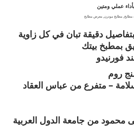
داء عملي ومتين
,
,
مطابخ
مطابخ مودرن
معرض مطابخ
فاصيل دقيقة تبان في كل زاوية
يق بمطبخ بيتك
ند فورنيدو
نج روم
 محمود من جامعة الدول العربية