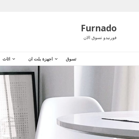
Ski
t
conten
Furnado
فورنيدو تسوق الان
تسوق
اجهزة بلت ان
اثاث