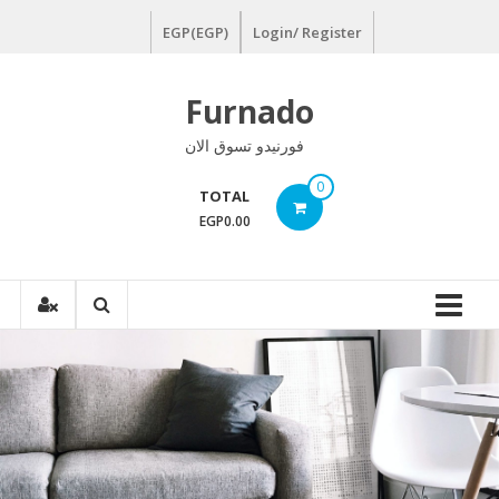
Ski
EGP(EGP)
Login/ Register
t
conten
Furnado
فورنيدو تسوق الان
0
TOTAL
EGP0.00