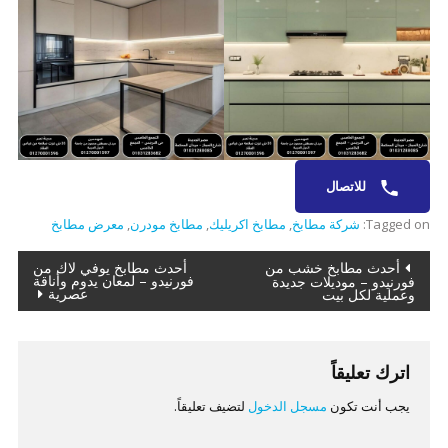
للاتصال
Tagged on:
شركة مطابخ
,
مطابخ اكريليك
,
مطابخ مودرن
,
معرض مطابخ
تصفّح
أحدث مطابخ خشب من
أحدث مطابخ يوفي لاك من
فورنيدو – لمعان يدوم وأناقة
فورنيدو – موديلات جديدة
عصرية
وعملية لكل بيت
المقالات
اترك تعليقاً
يجب أنت تكون
مسجل الدخول
لتضيف تعليقاً.