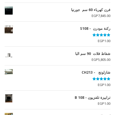
فرن كھرباء 60 سم جورنيا
EGP
7,845.00
ركنة مودرن - S108
تم التقييم
EGP
1.00
5.00
من 5
شفاط فلات 90 سم البا
EGP
5,805.00
شازلونج - CH213
تم التقييم
EGP
1.00
5.00
من 5
ترابيزة تلفزيون - B 108
EGP
1.00