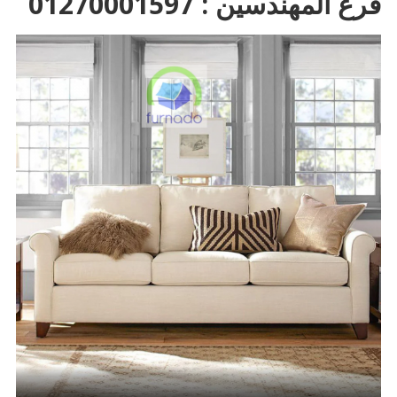
فرع المهندسين : 01270001597