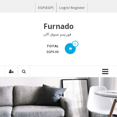
Ski
EGP(EGP)
Login/ Register
t
conten
Furnado
فورنيدو تسوق الان
0
TOTAL
EGP0.00