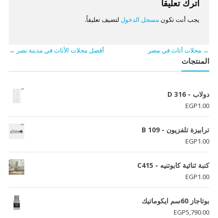
اترك تعليقاً
يجب أنت تكون
مسجل الدخول
لتضيف تعليقاً.
←
محلات أثاث في مصر
أفضل محلات الأثاث في مدينة نصر
→
المنتجات
دولاب - D 316
EGP
1.00
ترابيزة تلفزيون - B 109
EGP
1.00
كنبة ثنائية كابوتنيه - C415
EGP
1.00
بوتاجاز 60سم ايكوماتيك
EGP
5,790.00