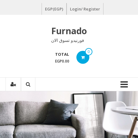
Ski
EGP(EGP)
Login/ Register
t
conten
Furnado
فورنيدو تسوق الان
0
TOTAL
EGP0.00