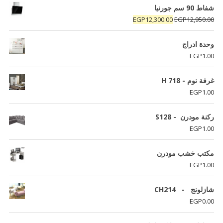
شفاط 90 سم جورنيا
السعر
السعر
EGP
12,300.00
EGP
12,950.00
الأصلي
الحالي
هو:
هو:
وحدة ادراج
EGP12,300.00.
EGP12,950.00.
EGP
1.00
غرفة نوم - H 718
EGP
1.00
ركنة مودرن - S128
EGP
1.00
مكتب خشب مودرن
EGP
1.00
شازلونج - CH214
EGP
0.00