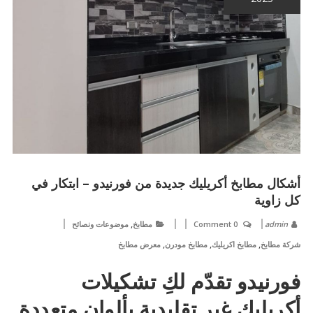
أشكال مطابخ أكريليك جديدة من فورنيدو – ابتكار في
كل زاوية
,
admin
0 Comment
مطابخ
موضوعات ونصائح
,
,
,
شركة مطابخ
مطابخ اكريليك
مطابخ مودرن
معرض مطابخ
فورنيدو تقدّم لكِ تشكيلات
أكريليك غير تقليدية بألوان متعددة