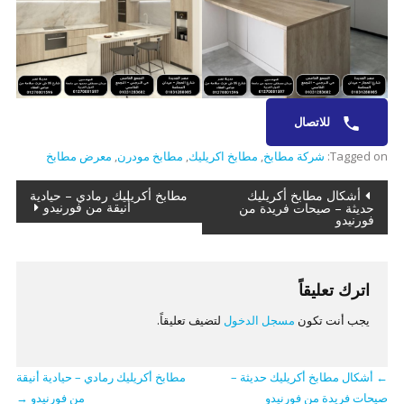
للاتصال
Tagged on:
شركة مطابخ
,
مطابخ اكريليك
,
مطابخ مودرن
,
معرض مطابخ
تصفّح
أشكال مطابخ أكريليك
مطابخ أكريليك رمادي – حيادية
أنيقة من فورنيدو
حديثة – صيحات فريدة من
فورنيدو
المقالات
اترك تعليقاً
يجب أنت تكون
مسجل الدخول
لتضيف تعليقاً.
←
أشكال مطابخ أكريليك حديثة –
مطابخ أكريليك رمادي – حيادية أنيقة
صيحات فريدة من فورنيدو
من فورنيدو
→