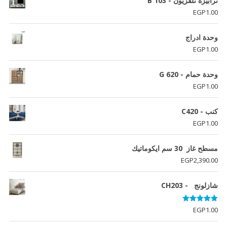
ترابيزة تلفزيون - B 103
EGP
1.00
وحدة ادراج
EGP
1.00
وحدة حمام - G 620
EGP
1.00
كنب - C420
EGP
1.00
مسطح غاز 30 سم ايكوماتيك
EGP
2,390.00
شازلونج - CH203
تم التقييم
EGP
1.00
5.00
من 5