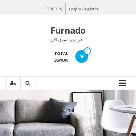
Ski
EGP(EGP)
Login/ Register
t
conten
Furnado
فورنيدو تسوق الان
0
TOTAL
EGP0.00