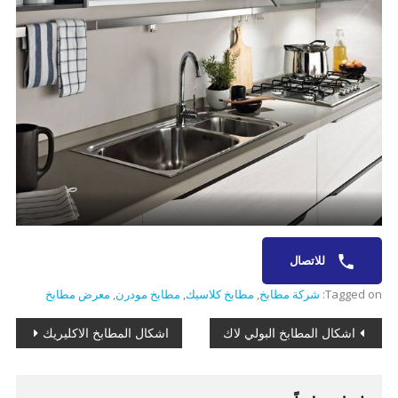
للاتصال
Tagged on:
شركة مطابخ
,
مطابخ كلاسيك
,
مطابخ مودرن
,
معرض مطابخ
تصفّح
اشكال المطابخ البولي لاك
اشكال المطابخ الاكليريك
المقالات