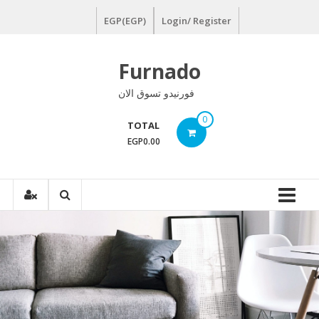
Ski
EGP(EGP)
Login/ Register
t
conten
Furnado
فورنيدو تسوق الان
0
TOTAL
EGP0.00