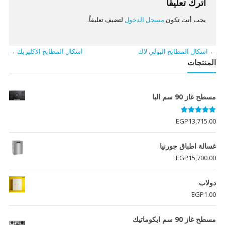
اترك تعليقاً
يجب أنت تكون
مسجل الدخول
لتضيف تعليقاً.
←
اشكال المطابخ البولي لاك
اشكال المطابخ الاكليريك
→
المنتجات
مسطح غاز 90 سم البا
تم التقييم
EGP
13,715.00
5.00
من 5
غسالة اطباق جورنيا
EGP
15,700.00
دولاب
EGP
1.00
مسطح غاز 90 سم ايكوماتيك