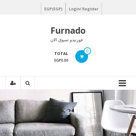
Ski
EGP(EGP)
Login/ Register
t
conten
Furnado
فورنيدو تسوق الان
0
TOTAL
EGP0.00