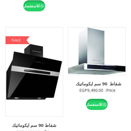
للاستفسار
هو:
,250.00.
GP4,110.00.
SALE!
شفاط 90 سم ايكوماتيك
EGP
9,490.00
Price:
للاستفسار
شفاط 90 سم ايكوماتيك