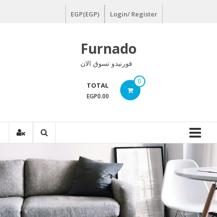
Ski
EGP(EGP)
Login/ Register
t
conten
Furnado
فورنيدو تسوق الان
0
TOTAL
EGP0.00