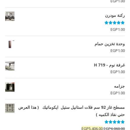
EGP
1.00
ركنة مودرن
تم التقييم
EGP
1.00
5.00
من 5
وحدة تخزين حمام
EGP
1.00
غرفة نوم - H 719
EGP
1.00
جزامه
EGP
1.00
مسطح غاز 92 سم فلات استانيل ستيل ايكوماتيك ( هذا العرض
حتي نفاذ الكميه )
تم التقييم
السعر
السعر
EGP
5,406.00
EGP
6,060.00