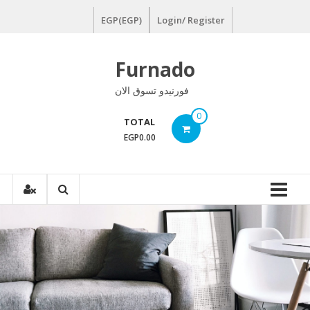
Ski
EGP(EGP)
Login/ Register
t
conten
Furnado
فورنيدو تسوق الان
0
TOTAL
EGP0.00