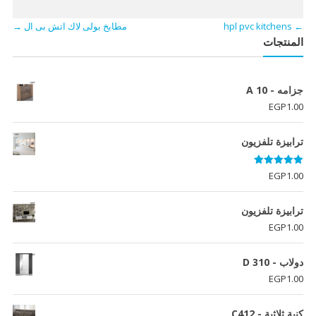
←
hpl pvc kitchens
مطابخ بولى لاك اتش بى ال
→
المنتجات
جزامه - A 10
EGP
1.00
ترابيزة تلفزيون
تم التقييم
EGP
1.00
5.00
من 5
ترابيزة تلفزيون
EGP
1.00
دولاب - D 310
EGP
1.00
كنبة ثلاثية - C412