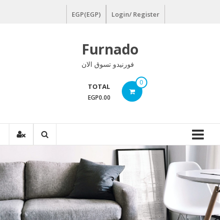
Ski
EGP(EGP)
Login/ Register
t
conten
Furnado
فورنيدو تسوق الان
0
TOTAL
EGP0.00