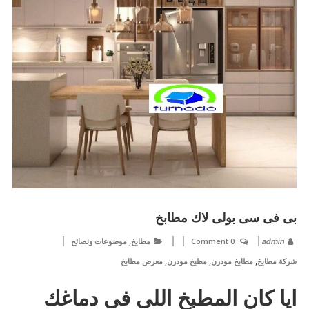
بى فى سى بولى لاك مطابخ
,
admin
0 Comment
مطابخ
موضوعات ونصائح
,
,
,
شركة مطابخ
مطابخ مودرن
مطبخ مودرن
معرض مطابخ
ايا كان المطبخ اللى فى دماغك