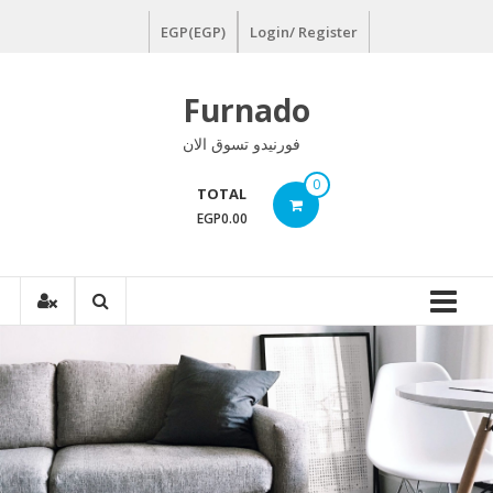
Ski
EGP(EGP)
Login/ Register
t
conten
Furnado
فورنيدو تسوق الان
0
TOTAL
EGP0.00