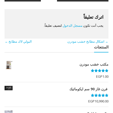
المقالات
اترك تعليقاً
يجب أنت تكون
مسجل الدخول
لتضيف تعليقاً.
←
اشكال مطابخ خشب مودرن
البولي لاك مطابخ
→
المنتجات
مكتب خشب مودرن
تم التقييم
EGP
1.00
5.00
من 5
فرن غاز 90 سم ايكوماتيك
تم التقييم
EGP
10,990.00
5.00
من 5