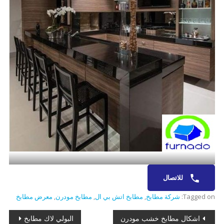
للاتصال
Tagged on:
شركة مطابخ
,
مطابخ اتش بي ال
,
مطابخ مودرن
,
معرض مطابخ
تصفّح
اشكال مطابخ خشب مودرن
البولي لاك مطابخ