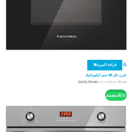
قراءة المزيد
فرن غاز 60 سم ايكوماتيك
السعر
السعر
EGP
6,720.00
EGP
7,350.00
Price:
الأصلي
الحالي
هو:
هو:
للاستفسار
EGP6,720.00.
EGP7,350.00.