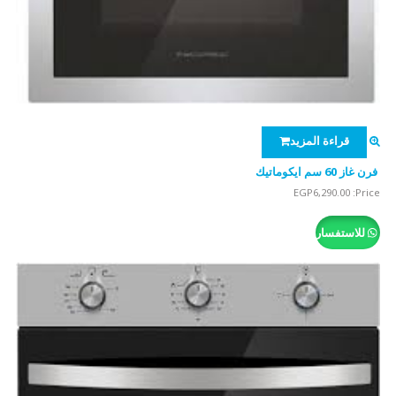
قراءة المزيد
فرن غاز 60 سم ايكوماتيك
EGP
6,290.00
Price:
للاستفسار