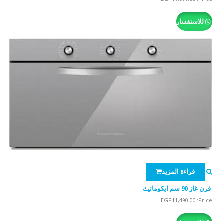
5.00
من 5
للاستفسار
قراءة المزيد
فرن غاز 90 سم ايكوماتيك
EGP
11,490.00
Price: