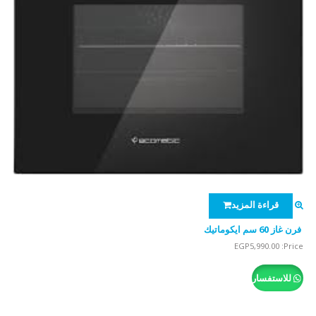
قراءة المزيد
فرن غاز 60 سم ايكوماتيك
EGP
5,990.00
Price:
للاستفسار