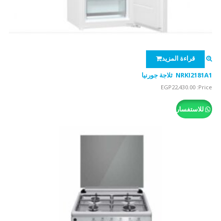
قراءة المزيد
NRKI2181A1 ثلاجة جورنيا
EGP
22,430.00
Price:
للاستفسار