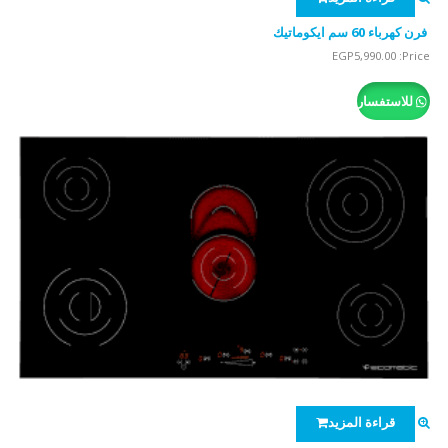
فرن كهرباء 60 سم ايكوماتيك
EGP
5,990.00
Price:
للاستفسار
قراءة المزيد