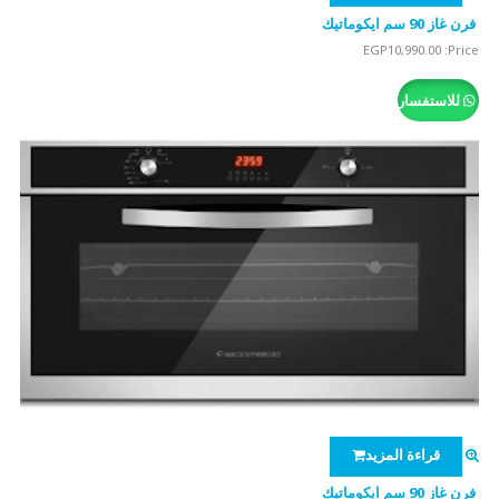
فرن غاز 90 سم ايكوماتيك
EGP
10,990.00
Price:
للاستفسار
قراءة المزيد
فرن غاز 90 سم ايكوماتيك