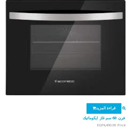
قراءة المزيد
فرن 60 سم غاز ايكوماتيك
EGP
6,490.00
Price: