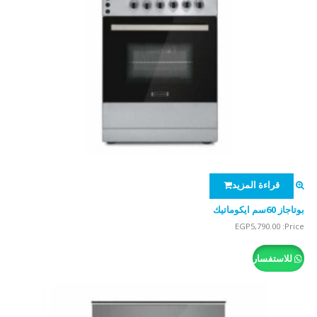
قراءة المزيد
بوتاجاز 60سم ايكوماتيك
EGP
5,790.00
Price:
للاستفسار