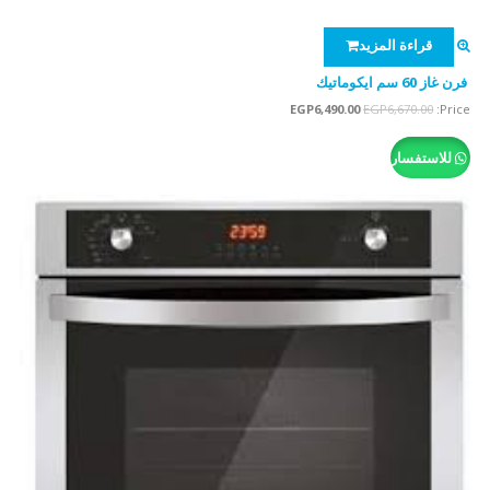
قراءة المزيد
فرن غاز 60 سم ايكوماتيك
السعر
السعر
EGP
6,490.00
EGP
6,670.00
Price:
الأصلي
الحالي
هو:
هو:
للاستفسار
EGP6,490.00.
EGP6,670.00.