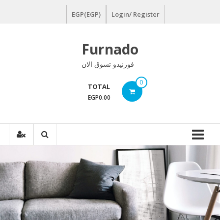
Ski
EGP(EGP)
Login/ Register
t
conten
Furnado
فورنيدو تسوق الان
0
TOTAL
EGP0.00