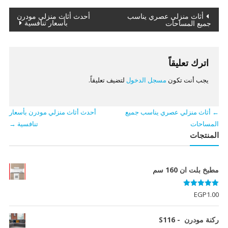
تصفّح
أثاث منزلي عصري يناسب
أحدث أثاث منزلي مودرن
بأسعار تنافسية
جميع المساحات
المقالات
اترك تعليقاً
يجب أنت تكون
مسجل الدخول
لتضيف تعليقاً.
←
أثاث منزلي عصري يناسب جميع
أحدث أثاث منزلي مودرن بأسعار
المساحات
تنافسية
→
المنتجات
مطبخ بلت ان 160 سم
تم التقييم
EGP
1.00
5.00
من 5
ركنة مودرن - S116